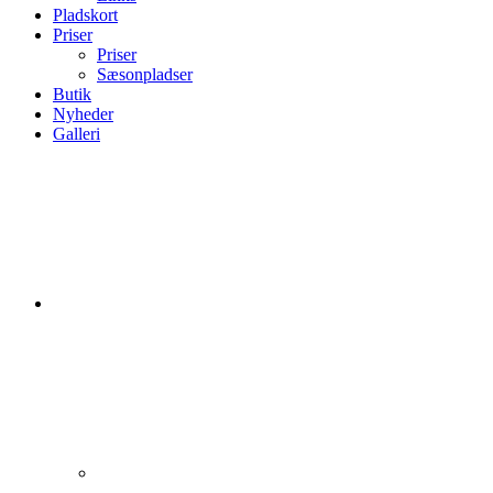
Pladskort
Priser
Priser
Sæsonpladser
Butik
Nyheder
Galleri