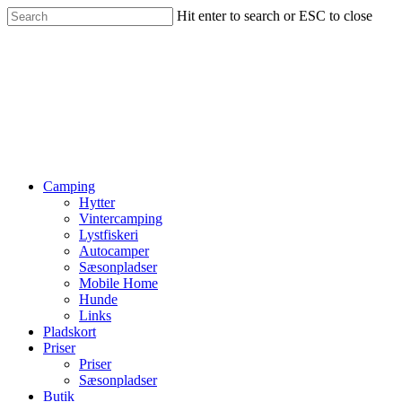
Hit enter to search or ESC to close
Camping
Hytter
Vintercamping
Lystfiskeri
Autocamper
Sæsonpladser
Mobile Home
Hunde
Links
Pladskort
Priser
Priser
Sæsonpladser
Butik