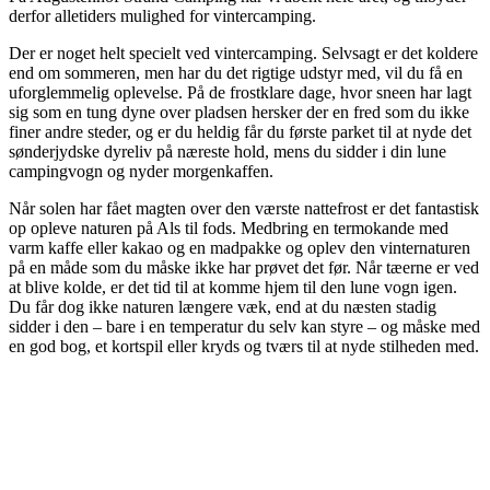
derfor alletiders mulighed for vintercamping.
Der er noget helt specielt ved vintercamping. Selvsagt er det koldere
end om sommeren, men har du det rigtige udstyr med, vil du få en
uforglemmelig oplevelse. På de frostklare dage, hvor sneen har lagt
sig som en tung dyne over pladsen hersker der en fred som du ikke
finer andre steder, og er du heldig får du første parket til at nyde det
sønderjydske dyreliv på næreste hold, mens du sidder i din lune
campingvogn og nyder morgenkaffen.
Når solen har fået magten over den værste nattefrost er det fantastisk
op opleve naturen på Als til fods. Medbring en termokande med
varm kaffe eller kakao og en madpakke og oplev den vinternaturen
på en måde som du måske ikke har prøvet det før. Når tæerne er ved
at blive kolde, er det tid til at komme hjem til den lune vogn igen.
Du får dog ikke naturen længere væk, end at du næsten stadig
sidder i den – bare i en temperatur du selv kan styre – og måske med
en god bog, et kortspil eller kryds og tværs til at nyde stilheden med.