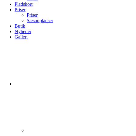
Pladskort
Priser
Priser
Sæsonpladser
Butik
Nyheder
Galleri