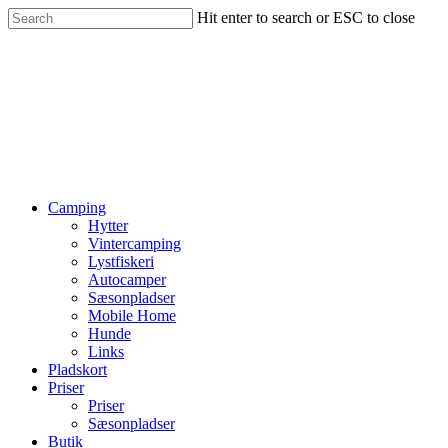
Hit enter to search or ESC to close
Camping
Hytter
Vintercamping
Lystfiskeri
Autocamper
Sæsonpladser
Mobile Home
Hunde
Links
Pladskort
Priser
Priser
Sæsonpladser
Butik