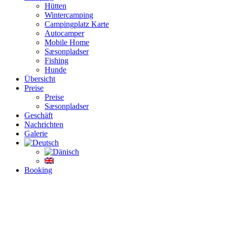
Hütten
Wintercamping
Campingplatz Karte
Autocamper
Mobile Home
Sæsonpladser
Fishing
Hunde
Übersicht
Preise
Preise
Sæsonpladser
Geschäft
Nachrichten
Galerie
Booking