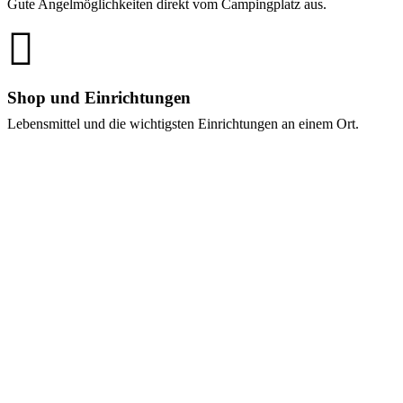
Gute Angelmöglichkeiten direkt vom Campingplatz aus.
Shop und Einrichtungen
Lebensmittel und die wichtigsten Einrichtungen an einem Ort.
Campingplatz auf Als bei Sønderborg für
die ganze Familie
Augustenhof Strand Camping ist ein ruhiger und naturnaher
Campingplatz auf Als bei Sønderborg, der ideale Rahmen für
Entspannung, Gemeinschaft und schöne Urlaubserlebnisse bietet.
Hier wohnen Sie in schöner und ungestörter Umgebung, nahe der
Natur und mit viel Platz um sich herum.
Der Campingplatz eignet sich für Familien, Paare und alle, die
klassisches Naturcamping in ruhiger Umgebung suchen:
Familienfreundliches Camping mit sicheren
Rahmenbedingungen und viel Platz